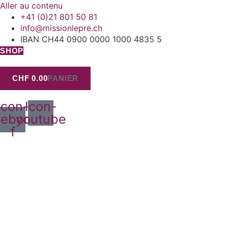
Aller au contenu
+41 (0)21 801 50 81
@ofni
hc.erpelnoissim
IBAN CH44 0900 0000 1000 4835 5
SHOP
CHF
0.00
PANIER
Icon-
Icon-
cebook-
youtube
f